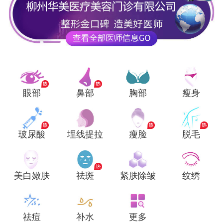
眼部
鼻部
胸部
瘦身
玻尿酸
埋线提拉
瘦脸
脱毛
美白嫩肤
祛斑
紧肤除皱
纹绣
祛痘
补水
更多