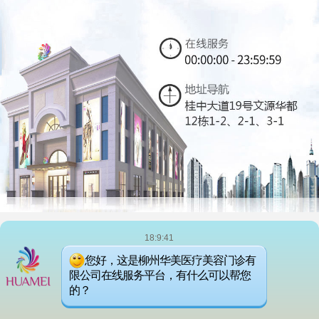
桂公网安备45020202000278号
18:9:41
(桂)医广(2026)第04-09-331号
您好，这是柳州华美医疗美容门诊有
营业执照
官网：https://www.lzhmmr.com/
限公司在线服务平台，有什么可以帮您
整形外科/皮肤美容/微创注射美丽热线：0772-2627666
的？
版权所有：归柳州华美医疗美容门诊有限公司所有，未经允许不得抄袭
郑重声明:网站信息仅供参考,不能作为医疗的依据,不能代替本公司和医师的诊断.